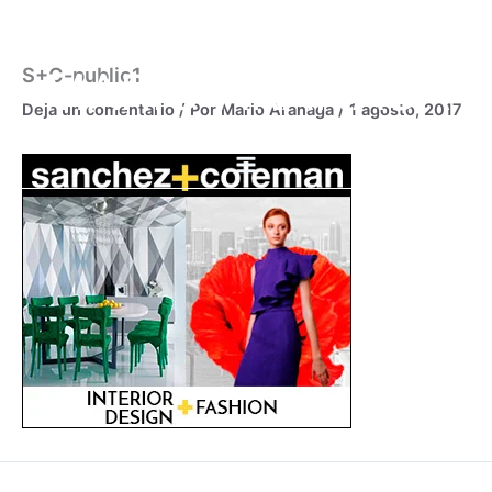
Ir
al
contenido
MARIO ARANAGA
S+C-public1
Deja un comentario
/ Por
Mario Aranaga
/
1 agosto, 2017