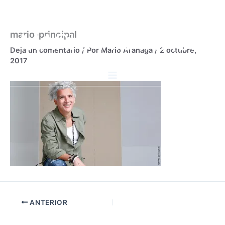
Ir
al
contenido
MARIO ARANAGA
mario-principal
Deja un comentario
/ Por
Mario Aranaga
/
2 octubre,
2017
ANTERIOR