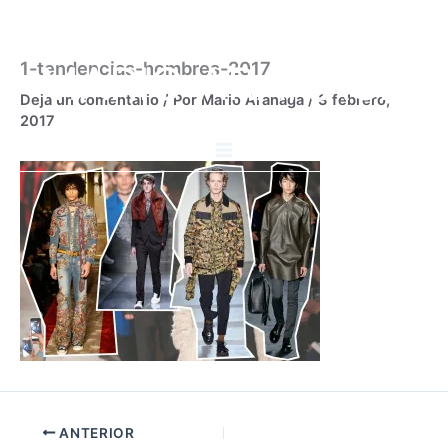
Ir
al
contenido
MARIO ARANAGA
1-tendencias-hombres-2017
Deja un comentario
/ Por
Mario Aranaga
/
3 febrero,
2017
ANTERIOR