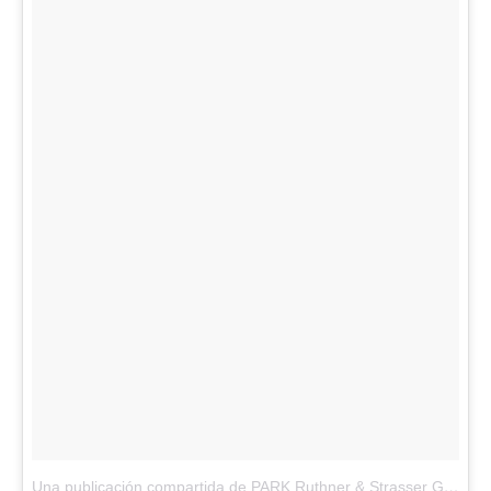
Una publicación compartida de PARK Ruthner & Strasser GmbH (@park_wien)