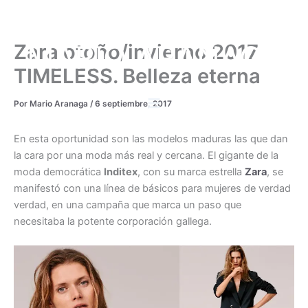
Ir
al
contenido
MARIO ARANAGA
Zara otoño/invierno 2017
TIMELESS. Belleza eterna
Por
Mario Aranaga
/
6 septiembre, 2017
En esta oportunidad son las modelos maduras las que dan
la cara por una moda más real y cercana. El gigante de la
moda democrática
Inditex
, con su marca estrella
Zara
, se
manifestó con una línea de básicos para mujeres de verdad
verdad, en una campaña que marca un paso que
necesitaba la potente corporación gallega.