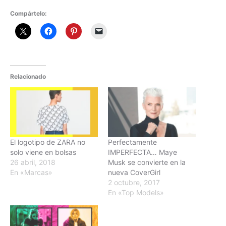
Compártelo:
Relacionado
El logotipo de ZARA no
Perfectamente
solo viene en bolsas
IMPERFECTA… Maye
26 abril, 2018
Musk se convierte en la
En «Marcas»
nueva CoverGirl
2 octubre, 2017
En «Top Models»