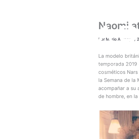
Ir
al
contenido
MAR
Naomi a
Por
Mario Aranaga
/
2
La modelo británi
temporada 2019 c
INICIO
ACERCA DE MÍ
cosméticos Nars 
CONTÁCTAME
la Semana de la 
acompañar a su am
de hombre, en la