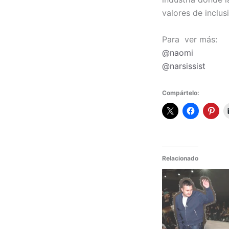
valores de inclus
Para ver más:
@naomi
@narsissist
Compártelo:
Relacionado