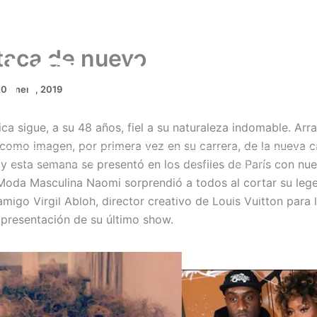
IO ARA
taca de nuevo
0 enero, 2019
ca sigue, a su 48 años, fiel a su naturaleza indomable. Arr
omo imagen, por primera vez en su carrera, de la nueva
MODAPEDIA
DIVINA MEZCLA
y esta semana se presentó en los desfiles de París con n
Moda Masculina Naomi sorprendió a todos al cortar su leg
igo Virgil Abloh, director creativo de Louis Vuitton para 
 presentación de su último show.