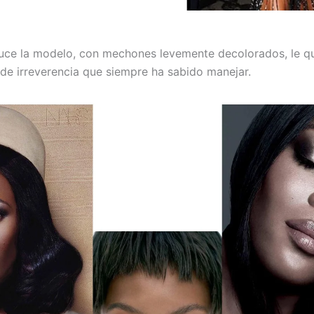
 luce la modelo, con mechones levemente decolorados, le qu
de irreverencia que siempre ha sabido manejar.