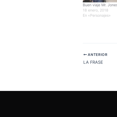
Buen viaje Mr. Jone
18 enero, 2018
En «Personajes»
ANTERIOR
LA FRASE