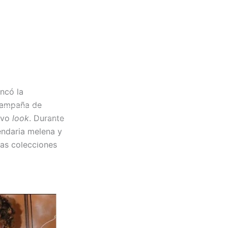
NAGA
ancó la
 campaña de
SERVICIOS
uevo
look
. Durante
endaria melena y
las colecciones