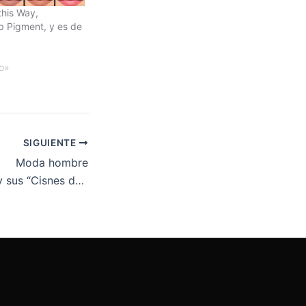
this Way,
p Pigment, y es de
7
o»
SIGUIENTE
Moda hombre
 “Cisnes de plata”