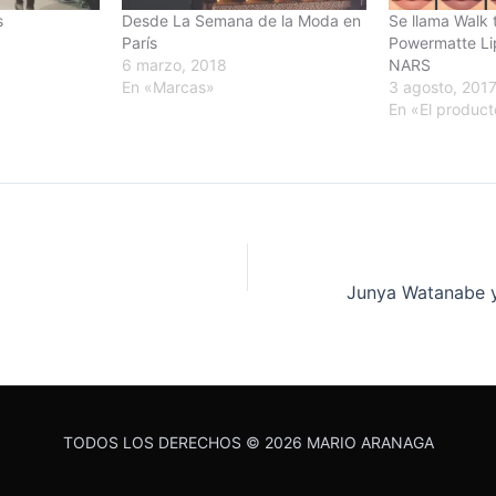
s
Desde La Semana de la Moda en
Se llama Walk 
París
Powermatte Li
6 marzo, 2018
NARS
En «Marcas»
3 agosto, 201
En «El product
Junya Watanabe y sus
TODOS LOS DERECHOS © 2026 MARIO ARANAGA