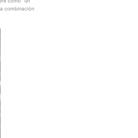
iere como “un
 La combinación