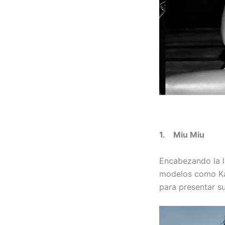
1. Miu Miu
Encabezando la l
modelos como Ka
para presentar s