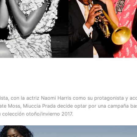
ista, con la actriz Naomi Harris como su protagonista y 
te Moss, Miuccia Prada decide optar por una campaña bas
u colección otoño/invierno 2017.