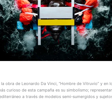
 la obra de Leonardo Da Vinci, “Hombre de Vitruvio” y en l
más curioso de esta campaña es su simbolismo; representand
editerráneo a través de modelos semi-sumergidos y sujetos