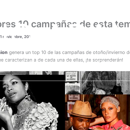
IO ARA
ores 10 campañas de esta te
11 noviembre, 2017
hion
genera un top 10 de las campañas de otoño/invierno de
e caracterizan a de cada una de ellas, ¡te sorprenderán!
MODAPEDIA
DIVINA MEZCLA