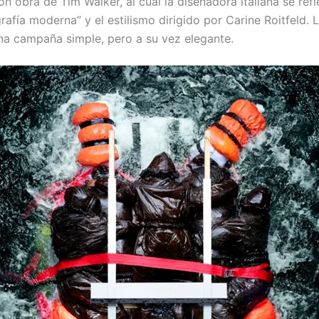
on obra de Tim Walker, al cual la diseñadora italiana se ref
rafía moderna” y el estilismo dirigido por Carine Roitfeld.
a campaña simple, pero a su vez elegante.